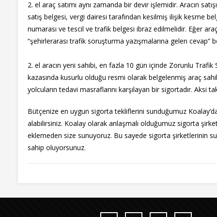
2. el araç satımı aynı zamanda bir devir işlemidir. Aracın satış
satış belgesi, vergi dairesi tarafından kesilmiş ilişik kesme belg
numarası ve tescil ve trafik belgesi ibraz edilmelidir. Eğer ara
“şehirlerarası trafik soruşturma yazışmalarına gelen cevap” b
2. el aracın yeni sahibi, en fazla 10 gün içinde Zorunlu Trafik 
kazasında kusurlu olduğu resmi olarak belgelenmiş araç sahibin
yolcuların tedavi masraflarını karşılayan bir sigortadır. Aksi 
Bütçenize en uygun sigorta tekliflerini sunduğumuz Koalay’da 
alabilirsiniz. Koalay olarak anlaşmalı olduğumuz sigorta şirketl
eklemeden size sunuyoruz. Bu sayede sigorta şirketlerinin sun
sahip oluyorsunuz.