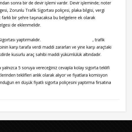
ından sonra bir de devir işlemi vardır. Devir işleminde; noter
esi, Zorunlu Trafik Sigortası poliçesi, plaka bilgisi, vergi
ç farklı bir şehre taşınacaksa bu belgelere ek olarak
elgesi de eklenmelidir.
Sigortası yaptırmalıdır.
Zorunlu Trafik Sigortası
, trafik
in karşı tarafa verdi maddi zararları ve yine karşı araçtaki
takdirde kusurlu araç sahibi maddi yükümlülük altındadır.
yalnızca 5 soruya vereceğiniz cevapla kolay sigorta teklifi
erinden teklifleri anlık olarak alıyor ve fiyatlara komisyon
duğun en düşük fiyatlı sigorta poliçesini yaptırma fırsatına