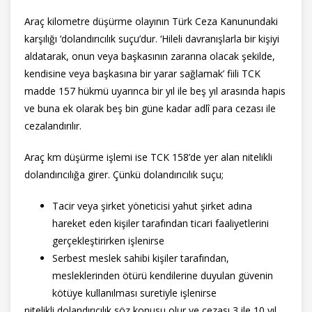
Araç kilometre düşürme olayının Türk Ceza Kanunundaki
karşılığı ‘dolandırıcılık suçu’dur. ‘Hileli davranışlarla bir kişiyi
aldatarak, onun veya başkasının zararına olacak şekilde,
kendisine veya başkasına bir yarar sağlamak’ fiili TCK
madde 157 hükmü uyarınca bir yıl ile beş yıl arasında hapis
ve buna ek olarak beş bin güne kadar adlî para cezası ile
cezalandırılır.
Araç km düşürme işlemi ise TCK 158’de yer alan nitelikli
dolandırıcılığa girer. Çünkü dolandırıcılık suçu;
Tacir veya şirket yöneticisi yahut şirket adına
hareket eden kişiler tarafından ticari faaliyetlerini
gerçekleştirirken işlenirse
Serbest meslek sahibi kişiler tarafından,
mesleklerinden ötürü kendilerine duyulan güvenin
kötüye kullanılması suretiyle işlenirse
nitelikli dolandırıcılık söz konusu olur ve cezası 3 ile 10 yıl