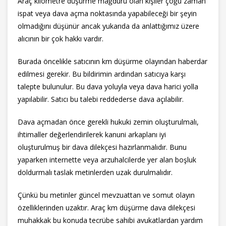
Araç kilometre düşürme mağduru olan kişiler çoğu zaman
ispat veya dava açma noktasında yapabileceği bir şeyin
olmadığını düşünür ancak yukarıda da anlattığımız üzere
alıcının bir çok hakkı vardır.
Burada öncelikle satıcının km düşürme olayından haberdar
edilmesi gerekir. Bu bildirimin ardından satıcıya karşı
talepte bulunulur. Bu dava yoluyla veya dava harici yolla
yapılabilir. Satıcı bu talebi reddederse dava açılabilir.
Dava açmadan önce gerekli hukuki zemin oluşturulmalı,
ihtimaller değerlendirilerek kanuni arkaplanı iyi
oluşturulmuş bir dava dilekçesi hazırlanmalıdır. Bunu
yaparken internette veya arzuhalcilerde yer alan boşluk
doldurmalı taslak metinlerden uzak durulmalıdır.
Çünkü bu metinler güncel mevzuattan ve somut olayın
özelliklerinden uzaktır. Araç km düşürme dava dilekçesi
muhakkak bu konuda tecrübe sahibi avukatlardan yardım