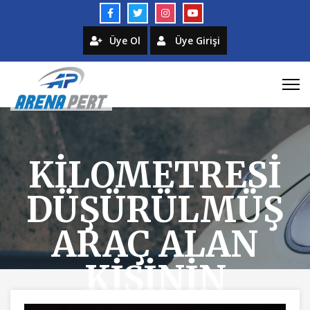
Üye Ol
Üye Girişi
KİLOMETRESİ
DÜŞÜRÜLMÜŞ
ARAÇ ALAN
KİŞİNİN