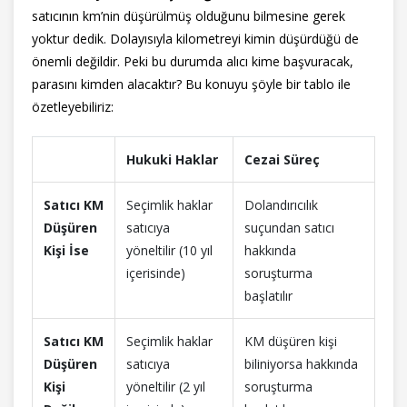
satıcının km’nin düşürülmüş olduğunu bilmesine gerek
yoktur dedik. Dolayısıyla kilometreyi kimin düşürdüğü de
önemli değildir. Peki bu durumda alıcı kime başvuracak,
parasını kimden alacaktır? Bu konuyu şöyle bir tablo ile
özetleyebiliriz:
Hukuki Haklar
Cezai Süreç
Satıcı KM
Seçimlik haklar
Dolandırıcılık
Düşüren
satıcıya
suçundan satıcı
Kişi İse
yöneltilir (10 yıl
hakkında
içerisinde)
soruşturma
başlatılır
Satıcı KM
Seçimlik haklar
KM düşüren kişi
Düşüren
satıcıya
biliniyorsa hakkında
Kişi
yöneltilir (2 yıl
soruşturma